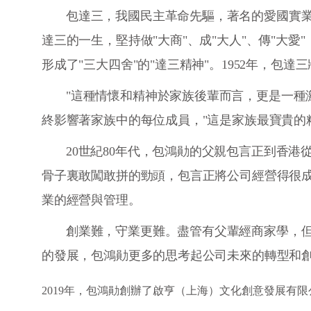
包達三，我國民主革命先驅，著名的愛國實
達三的一生，堅持做"大商"、成"大人"、傳"大愛"
形成了"三大四舍"的"達三精神"。1952年，
"這種情懷和精神於家族後輩而言，更是一種
終影響著家族中的每位成員，"這是家族最寶貴的
20世紀80年代，包鴻勛的父親包言正到香
骨子裏敢闖敢拼的勁頭，包言正將公司經營得很成
業的經營與管理。
創業難，守業更難。盡管有父輩經商家學，但
的發展，包鴻勛更多的思考起公司未來的轉型和創
2019年，包鴻勛創辦了啟亨（上海）文化創意發展有